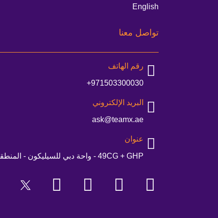
English
تواصل معنا
رقم الهاتف
971503300030+
البريد الإلكتروني
ask@teamx.ae
عنوان
49CG + GHP - واحة دبي للسيليكون - المنطقة الصناعية - دبي - الإمارات العربية المتحدة