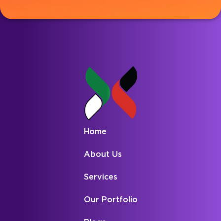
لضمان
4-
مع
لتحسين
و
تشغيل
8
أحجام
وظائفها
PHP
موقع
أسابيع
الشاشات
وجمالياتها
والعديد
الويب
،
المختلفة
وتجربة
من
الخاص
بينما
،
المستخدم.
منصات
بك
قد
بما
CMS
بسلاسة.
تستغرق
في
مثل
المشاريع
ذلك
WordPress
الأكثر
الأجهزة
و
تعقيدا
المحمولة.
Drupal
وقتا
و
أطول.
Joomla.
Home
About Us
Services
Our Portfolio